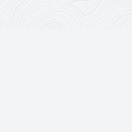
CoderDōjō
R & B
CoderDōjō
Impressum
Datenschutzrichtline
Urheberrecht