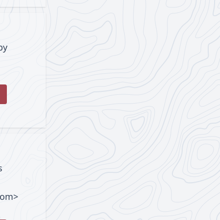
by
s
com>