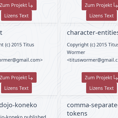
Zum Projekt
Zum Projekt
Lizens Text
Lizens Text
t
character-entitie
t (c) 2015 Titus
Copyright (c) 2015 Titu
Wormer
wormer@gmail.com>
<tituswormer@gmail.
Zum Projekt
Zum Projekt
Lizens Text
Lizens Text
dojo-koneko
comma-separate
tokens
jo-koneko published