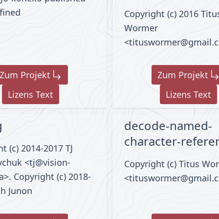
fined
Copyright (c) 2016 Titu
Wormer
<tituswormer@gmail.
Zum Projekt
Zum Projekt
Lizens Text
Lizens Text
g
decode-named-
character-refere
t (c) 2014-2017 TJ
chuk <tj@vision-
Copyright (c) Titus Wo
>. Copyright (c) 2018-
<tituswormer@gmail.
sh Junon