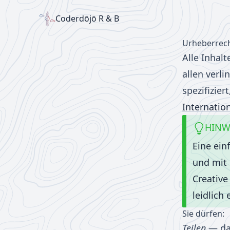
Coderdōjō R & B
Urheberrec
Alle Inhalt
allen verl
spezifizier
Internation
HINW
Eine ein
und mit 
Creativ
leidlich
Sie dürfen:
Teilen
— das