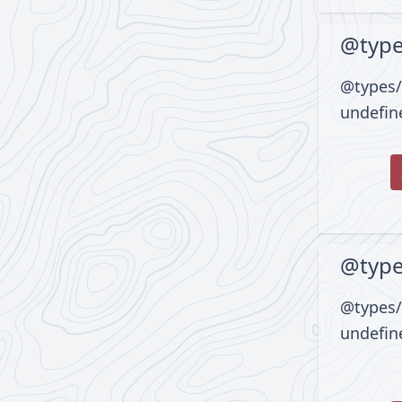
@type
@types/
undefin
@type
@types/
undefin