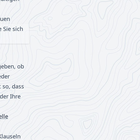
auen
 Sie sich
geben, ob
eder
 so, dass
der Ihre
lle
Klauseln