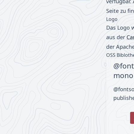
verfügbar. 
Seite zu fi
Logo
Das Logo w
aus der
Ca
der Apache 
OSS Bibloth
@font
mono
@fontso
publish