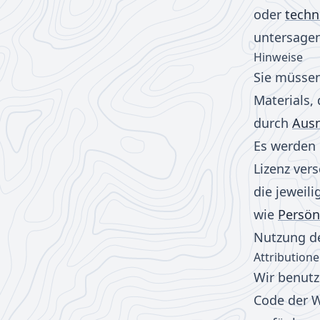
oder
techn
untersagen
Hinweise
Sie müssen 
Materials,
durch
Ausn
Es werden 
Lizenz vers
die jeweil
wie
Persön
Nutzung de
Attribution
Wir benutz
Code der W