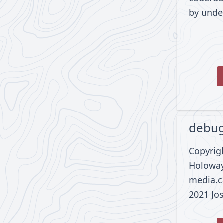
by unde
debu
Copyrigh
Holoway
media.ca
2021 Jo