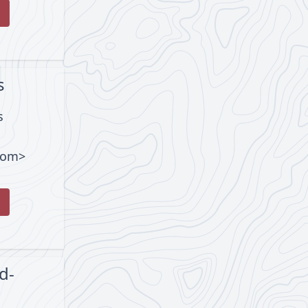
s
s
com>
d-