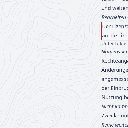
und weiter
Bearbeiten
Der Lizenz
an die Liz
Unter folge
Namensne
Rechteang
Änderung
angemessen
der Eindru
Nutzung b
Nicht komm
Zwecke
nut
Keine weit