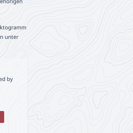
ugehörigen
Piktogramm
n unter
ed by