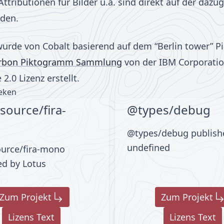
Attributionen für Bilder u.ä. sind direkt auf der daz
nden.
urde von Cobalt basierend auf dem “Berlin tower” 
rbon Piktogramm Sammlung
von der IBM Corporatio
2.0 Lizenz erstellt.
eken
source/fira-
@types/debug
@types/debug publish
undefined
urce/fira-mono
ed by Lotus
Zum Projekt
Zum Projekt
Lizens Text
Lizens Text