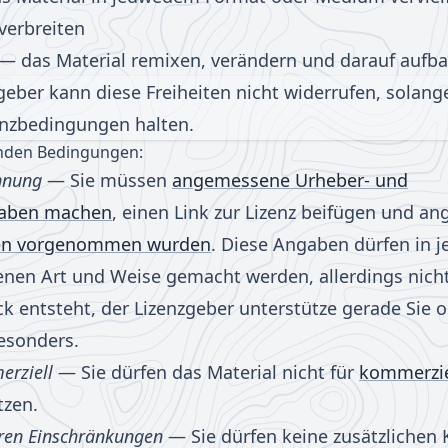
verbreiten
— das Material remixen, verändern und darauf aufb
geber kann diese Freiheiten nicht widerrufen, solange
enzbedingungen halten.
nden Bedingungen:
nnung
— Sie müssen
angemessene Urheber- und
aben machen
, einen Link zur Lizenz beifügen und an
en vorgenommen wurden
. Diese Angaben dürfen in j
en Art und Weise gemacht werden, allerdings nicht
ck entsteht, der Lizenzgeber unterstütze gerade Sie o
esonders.
erziell
— Sie dürfen das Material nicht für
kommerzie
zen.
eren Einschränkungen
— Sie dürfen keine zusätzlichen 