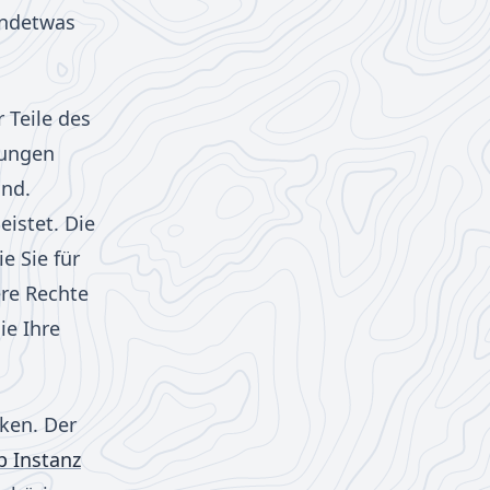
endetwas
 Teile des
lungen
ind.
istet. Die
e Sie für
ere Rechte
ie Ihre
ken. Der
b Instanz