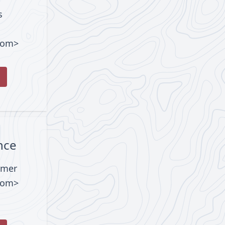
s
com>
nce
rmer
com>