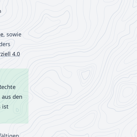
n
ue
, sowie
ders
ell 4.0
Rechte
n aus den
 ist
ältigen