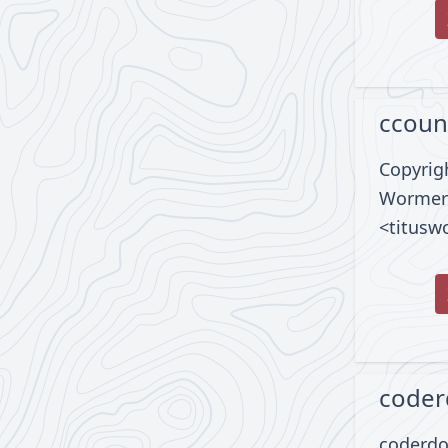
ccoun
Copyrigh
Wormer
<titus
coder
coderdo