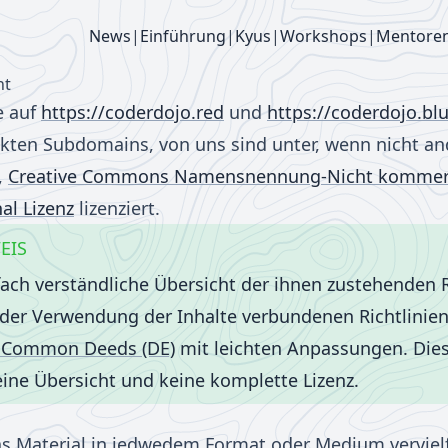
News
|
Einführung
|
Kyus
|
Workshops
|
Mentore
ht
e auf
https://coderdojo.red
und
https://coderdojo.bl
inkten Subdomains, von uns sind unter, wenn nicht an
t,
Creative Commons Namensnennung-Nicht kommerzi
al Lizenz
lizenziert.
EIS
fach verständliche Übersicht der ihnen zustehenden 
der Verwendung der Inhalte verbundenen Richtlinie
e Common Deeds (DE)
mit leichten Anpassungen. Dies
 eine Übersicht und keine komplette Lizenz.
 Material in jedwedem Format oder Medium vervielf