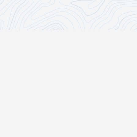
CoderDōjō
R & B
CoderDōjō
Impressum
Datenschutzrichtline
Urheberrecht