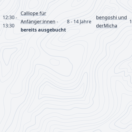
Calliope für
12:30 -
bengoshi und
Anfänger:innen
-
8 - 14 Jahre
1
13:30
derMicha
bereits ausgebucht