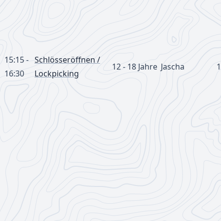
15:15 -
Schlösseröffnen /
12 - 18 Jahre
Jascha
1
16:30
Lockpicking