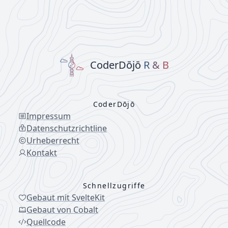
CoderDōjō
R & B
CoderDōjō
Impressum
Datenschutzrichtline
Urheberrecht
Kontakt
Schnellzugriffe
Gebaut mit SvelteKit
Gebaut von Cobalt
Quellcode