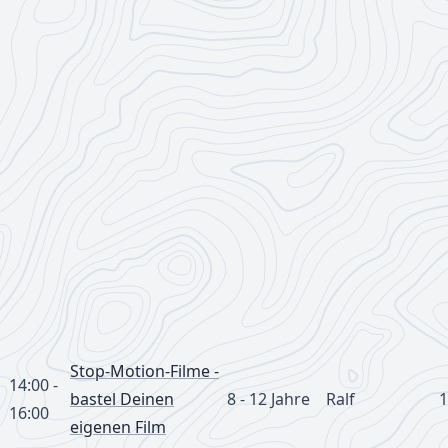
Stop-Motion-Filme -
14:00 -
bastel Deinen
8 - 12 Jahre
Ralf
1
16:00
eigenen Film