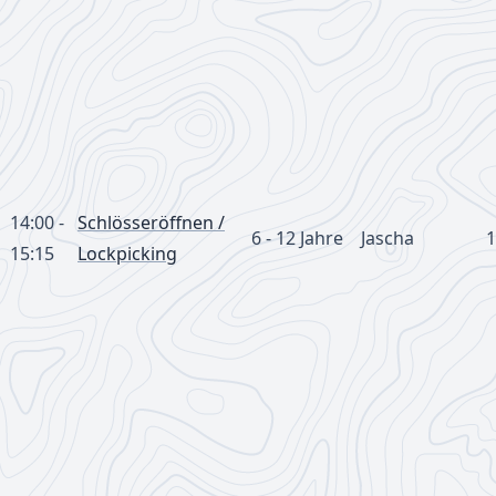
14:00 -
Schlösseröffnen /
6 - 12 Jahre
Jascha
1
15:15
Lockpicking