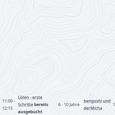
Löten - erste
11:00 -
bengoshi und
Schritte
bereits
6 - 10 Jahre
1
12:15
derMicha
ausgebucht