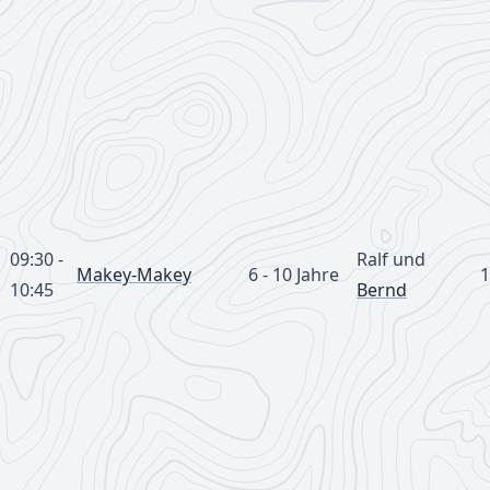
09:30 -
Ralf und
Makey-Makey
6 - 10 Jahre
1
10:45
Bernd