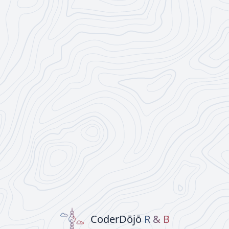
CoderDōjō
R & B