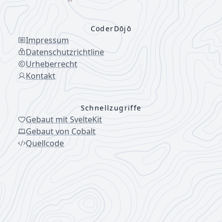
CoderDōjō
Impressum
Datenschutzrichtline
Urheberrecht
Kontakt
Schnellzugriffe
Gebaut mit SvelteKit
Gebaut von Cobalt
Quellcode