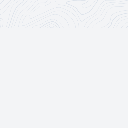
CoderDōjō
R & B
CoderDōjō
Impressum
Datenschutzrichtline
Urheberrecht