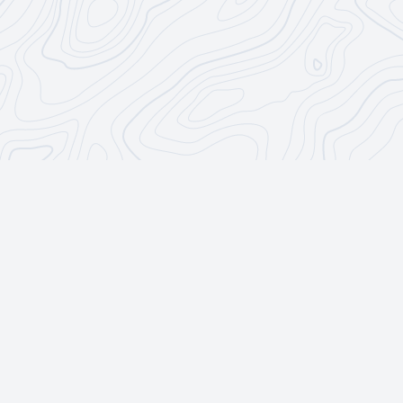
CoderDōjō
R & B
CoderDōjō